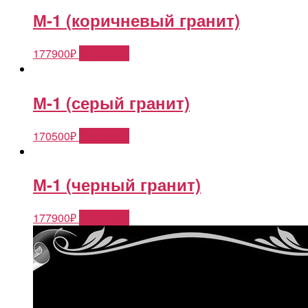
М-1 (коричневый гранит)
177900
₽
В корзину
М-1 (серый гранит)
170500
₽
В корзину
М-1 (черный гранит)
177900
₽
В корзину