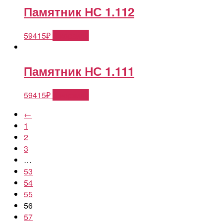
Памятник НС 1.112
59415
₽
В корзину
Памятник НС 1.111
59415
₽
В корзину
←
1
2
3
…
53
54
55
56
57